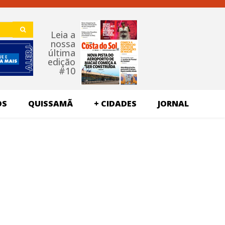
Leia a
nossa
última
edição
#10
OS
QUISSAMÃ
+ CIDADES
JORNAL