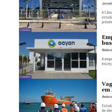
Jornali
A Câma
estuda
próxim
CIDADES
Emp
bus
Redacao
A empr
CIDADES
Vag
em 
Redacao
Estuda
de óle