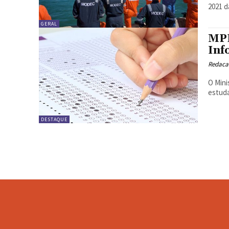
2021 d
GERAL
MPF
Inf
Redacao
O Mini
estuda
DESTAQUE