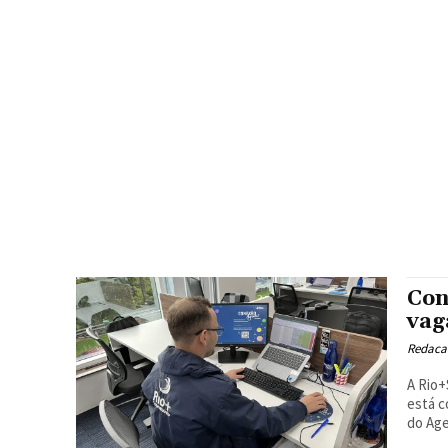
Con
vag
Redacao
A Rio+
está c
do Age