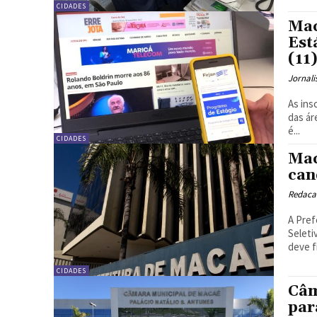
CIDADES
Mac
Est
(11
Jornali
As ins
das ár
é...
CIDADES
Mac
can
Redacao
A Pref
Seleti
deve f
CIDADES
Câm
par