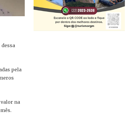
, dessa
adas pela
úmeros
 valor na
 mês.