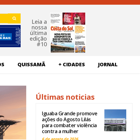
Leia a
nossa
última
edição
#10
OS
QUISSAMÃ
+ CIDADES
JORNAL
Últimas noticias
Iguaba Grande promove
ações do Agosto Lilás
para combater violência
contra a mulher
6 de agosto de 2026