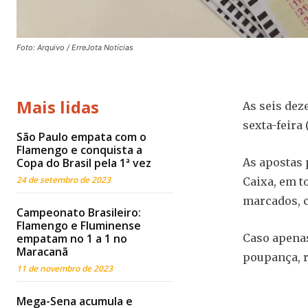
Foto: Arquivo / ErreJota Notícias
Mais lidas
As seis dez
sexta-feira
São Paulo empata com o
Flamengo e conquista a
Copa do Brasil pela 1ª vez
As apostas 
24 de setembro de 2023
Caixa, em t
marcados, c
Campeonato Brasileiro:
Flamengo e Fluminense
empatam no 1 a 1 no
Caso apenas
Maracanã
poupança, r
11 de novembro de 2023
Mega-Sena acumula e