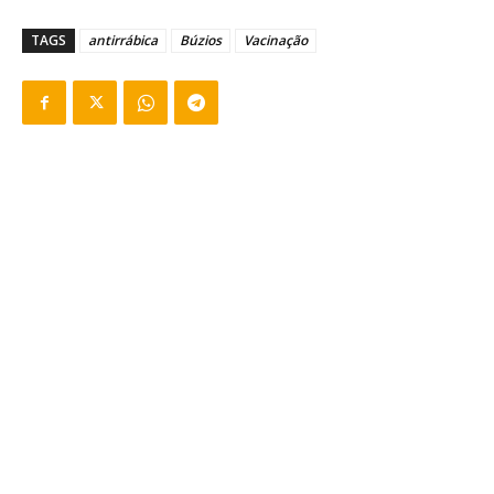
TAGS
antirrábica
Búzios
Vacinação