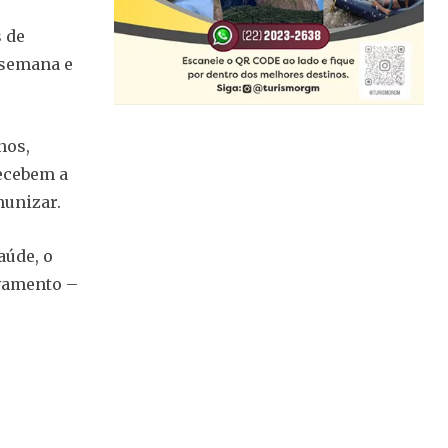
s de
 semana e
nos,
recebem a
munizar.
aúde, o
lvamento –
.