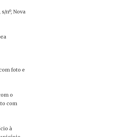
 s/nº, Nova
ora
com foto e
 com o
nto com
cio à
unicípio,