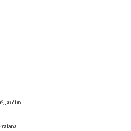
º, Jardim
 Praiana