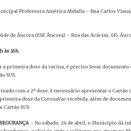
unicipal Professora América Abdalla – Rua Carlos Viana,
Saúde do Âncora (ESF Âncora) – Rua das Acácias, 615, Ânc
h às 16h
r a primeira dose da vacina, é preciso levar documento 
ão SUS.
cinado com a 2ª dose, é necessário apresentar o Cartão
 primeira dose da CoronaVac recebida, além de docume
ou Cartão SUS.
 SEGURANÇA
– No sábado, 24 de abril, o Município dá iní
e bombeiros, policiais civis e militares que atuam no M