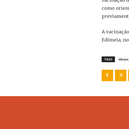
como orient
previament
A vacinação
Edimeia, no
TAGS
idosos