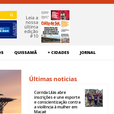
Leia a
nossa
última
edição
#10
OS
QUISSAMÃ
+ CIDADES
JORNAL
Últimas noticias
Corrida Lilás abre
inscrições e une esporte
e conscientização contra
a violência à mulher em
Macaé