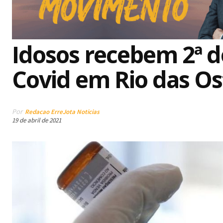
Idosos recebem 2ª d
Covid em Rio das Os
Por
Redacao ErreJota Noticias
19 de abril de 2021