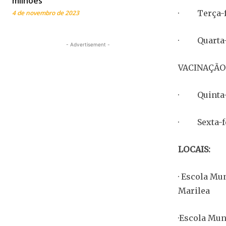
milhões
· Terça-fe
4 de novembro de 2023
· Quarta-fe
- Advertisement -
VACINAÇÃO
· Quinta-fe
· Sexta-fei
LOCAIS:
· Escola Mu
Marilea
·Escola Mun