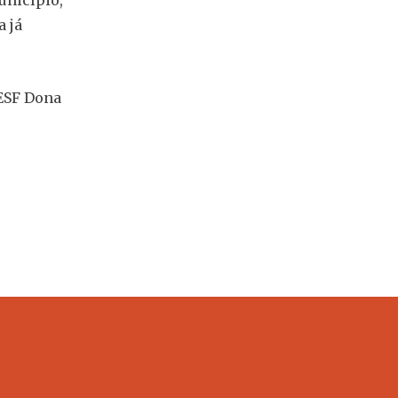
 já
 ESF Dona