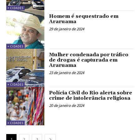
+ CIDADES
Homem é sequestrado em
Araruama
29 de janeiro de 2024
+ CIDADES
Mulher condenada por tráfico
de drogas é capturada em
Araruama
23 de janeiro de 2024
+ CIDADES
Polícia Civil do Rio alerta sobre
crime de intolerância religiosa
20 de janeiro de 2024
+ CIDADES
1
2
3