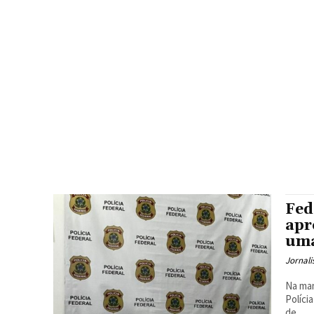
Fed
apr
uma
Jornali
Na man
Políci
de...