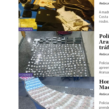
Redacao
A madr
Costa 
roubo..
+ CIDADES
Pol
Ara
trá
Redacao
Polici
apreen
Ararua
+ CIDADES
Hom
Ma
Redacao
Polici
prende