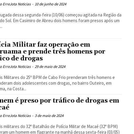
 ErreJota Noticias
-
10 de junho de 2024
ugada dessa segunda-feira (10/06) começou agitada na Região da
do Sol. Em Casimiro de Abreu dois homens foram presos após um
..
ícia Militar faz operação em
ruama e prende três homens por
fico de drogas
 ErreJota Noticias
-
29 de maio de 2024
ais Militares do 25º BPM de Cabo Frio prenderam três homens e
deram dois adolescentes com drogas, no bairro Outeiro, em
ma, na Costa...
em é preso por tráfico de drogas em
caé
 ErreJota Noticias
-
3 de maio de 2024
ais militares do 32º Batalhão de Polícia Militar de Macaé (32º BPM)
ram um homem em flagrante na manhã dessa sexta-feira (03/05)