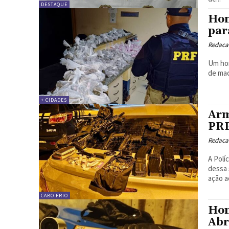
DESTAQUE
Hom
par
Redacao
Um hom
de mac
+ CIDADES
Arm
PRF
Redacao
A Polí
dessa 
ação a
CABO FRIO
Hom
Abr