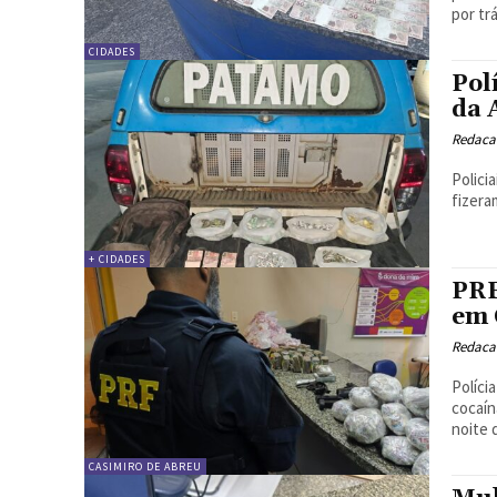
por trá
CIDADES
Pol
da 
Redacao
Polici
fizera
+ CIDADES
PRF
em 
Redacao
Políci
cocaín
noite d
CASIMIRO DE ABREU