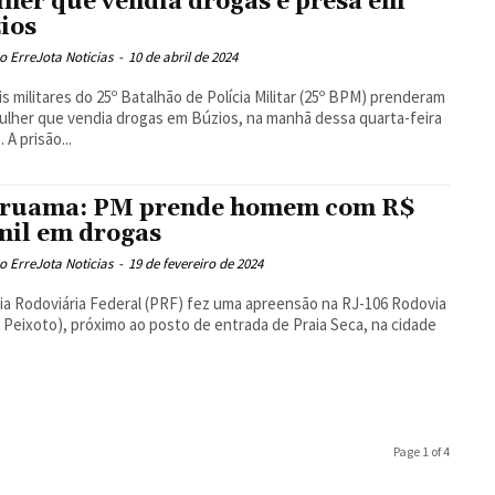
her que vendia drogas é presa em
ios
 ErreJota Noticias
-
10 de abril de 2024
ais militares do 25º Batalhão de Polícia Militar (25º BPM) prenderam
lher que vendia drogas em Búzios, na manhã dessa quarta-feira
(10/04). A prisão...
ruama: PM prende homem com R$
mil em drogas
 ErreJota Noticias
-
19 de fevereiro de 2024
cia Rodoviária Federal (PRF) fez uma apreensão na RJ-106 Rodovia
 Peixoto), próximo ao posto de entrada de Praia Seca, na cidade
Page 1 of 4