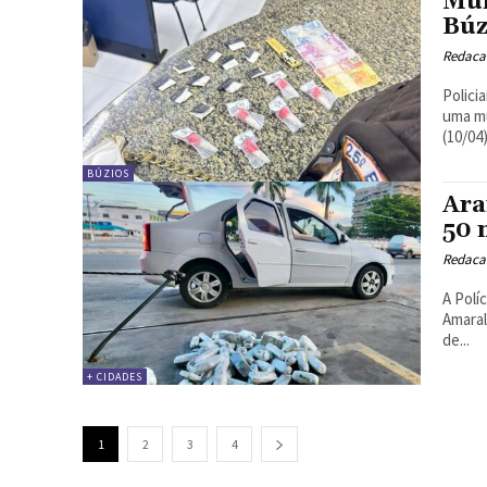
Mul
Búz
Redacao
Polici
uma mu
BÚZIOS
Ara
50 
Redacao
A Polí
Amaral
de...
+ CIDADES
1
2
3
4