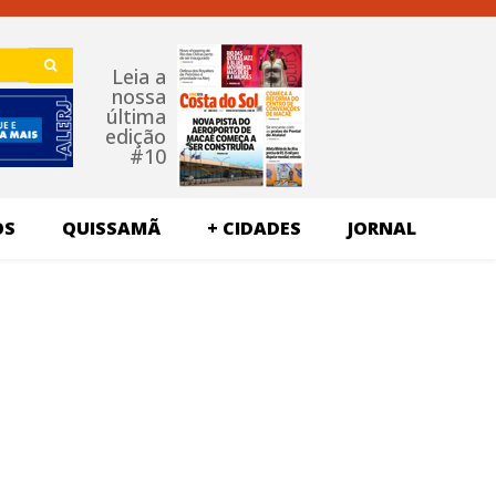
Leia a
nossa
última
edição
#10
OS
QUISSAMÃ
+ CIDADES
JORNAL