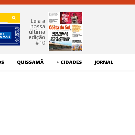
Leia a
nossa
última
edição
#10
OS
QUISSAMÃ
+ CIDADES
JORNAL