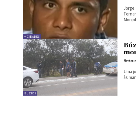
Jorge 
Fernan
Monjolo
+ CIDADES
Búz
mor
Redacao
Uma jo
às mar
BÚZIOS