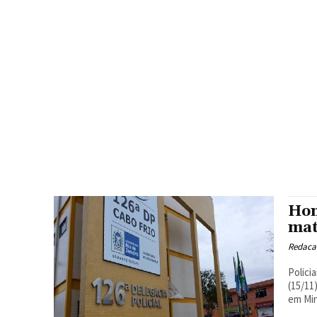
Hom
mat
Redacao
Polici
(15/11
em Min