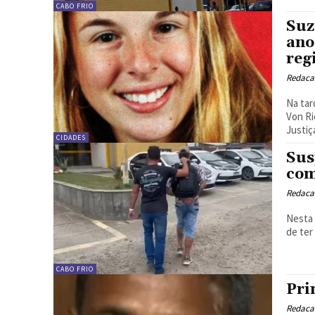
CABO FRIO
Suz
ano
reg
Redacao
Na tar
Von Ri
Justiça
CIDADES
Sus
com
Redacao
Nesta 
de ter
CABO FRIO
Pri
Redacao