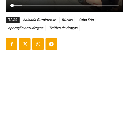
TAGS
baixada fluminense
Búzios
Cabo Frio
operação anti-drogas
Tráfico de drogas