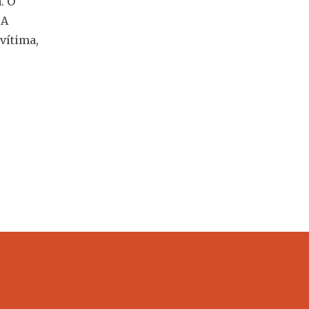
. O
 A
vítima,