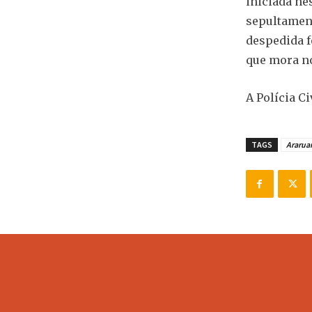
iniciada ne
sepultament
despedida f
que mora no
A Polícia Ci
TAGS
Araru