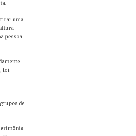
ta.
 tirar uma
altura
ma pessoa
adamente
 foi
 grupos de
cerimônia