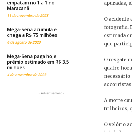
empatam no 1 a 1 no
apuradas, e
Maracanã
11 de novembro de 2023
O acidente 
fotografia. 
Mega-Sena acumula e
chega a R$ 75 milhões
estimada em
6 de agosto de 2023
que particip
Mega-Sena paga hoje
O resgate 
prêmio estimado em R$ 3,5
milhões
quatro horas
4 de novembro de 2023
necessário 
socorristas
- Advertisement -
A morte cau
trilheiros,
O velório a