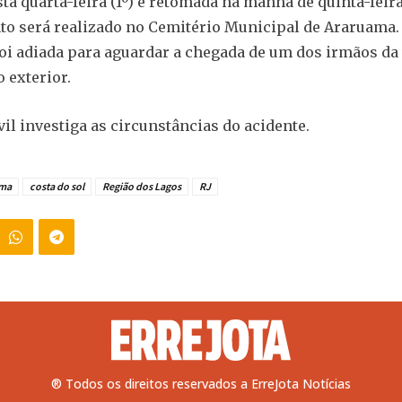
sta quarta-feira (1º) e retomada na manhã de quinta-feira
o será realizado no Cemitério Municipal de Araruama.
oi adiada para aguardar a chegada de um dos irmãos da 
 exterior.
vil investiga as circunstâncias do acidente.
ama
costa do sol
Região dos Lagos
RJ
® Todos os direitos reservados a ErreJota Notícias