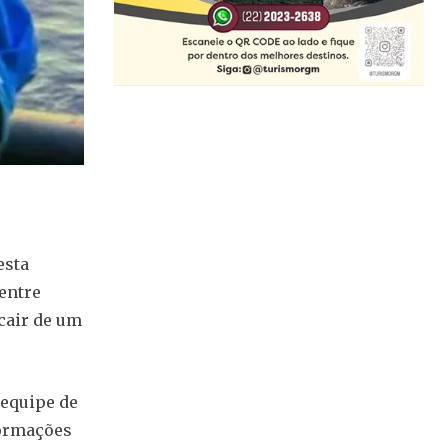
esta
entre
cair de um
 equipe de
formações