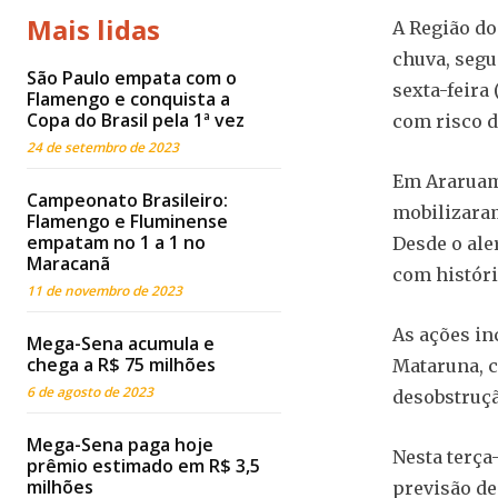
Mais lidas
A Região do
chuva, segu
São Paulo empata com o
sexta-feira
Flamengo e conquista a
Copa do Brasil pela 1ª vez
com risco d
24 de setembro de 2023
Em Araruama
Campeonato Brasileiro:
mobilizaram
Flamengo e Fluminense
empatam no 1 a 1 no
Desde o ale
Maracanã
com históri
11 de novembro de 2023
As ações in
Mega-Sena acumula e
chega a R$ 75 milhões
Mataruna, c
6 de agosto de 2023
desobstruçã
Mega-Sena paga hoje
Nesta terça
prêmio estimado em R$ 3,5
milhões
previsão de