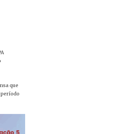
PA
o
ensa que
 período