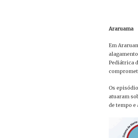
Araruama
Em Araruama
alagamentos
Pediátrica 
comprometid
Os episódio
atuaram sob
de tempo e 