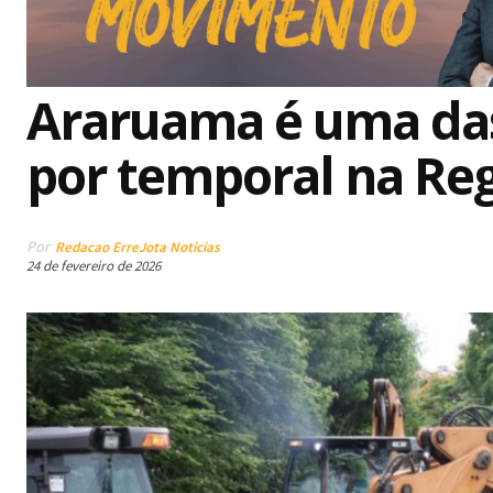
Araruama é uma das
por temporal na Reg
Por
Redacao ErreJota Noticias
24 de fevereiro de 2026