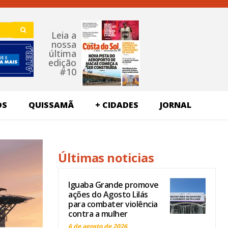
Leia a
nossa
última
edição
#10
OS
QUISSAMÃ
+ CIDADES
JORNAL
Últimas noticias
Iguaba Grande promove
ações do Agosto Lilás
para combater violência
contra a mulher
6 de agosto de 2026