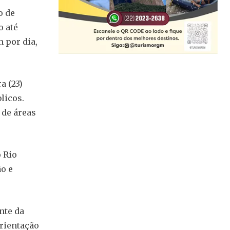
o de
o até
 por dia,
a (23)
licos.
 de áreas
 Rio
o e
nte da
orientação