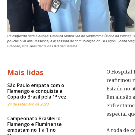
Da esquerda para a direita: Catarina Moura GM de Saquarema (Maria da Penha), Dr
policial civil Ana Pessanha; a assessora de comunicação do HELagos, Joana Magal
Brandão, vice-presidente da OAB Saquarema.
Mais lidas
O Hospital 
reafirmou n
São Paulo empata com o
Estado no a
Flamengo e conquista a
Copa do Brasil pela 1ª vez
Em alusão a
24 de setembro de 2023
enfrentamen
especial qu
Campeonato Brasileiro:
Flamengo e Fluminense
empatam no 1 a 1 no
A roda de c