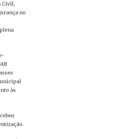
 Civil,
egurança no
 plena
e-
OAB
asses
unicipal
nto às
ecebeu
ntização.