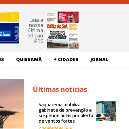
Leia a
nossa
última
edição
#10
OS
QUISSAMÃ
+ CIDADES
JORNAL
Últimas noticias
Saquarema mobiliza
gabinete de prevenção e
suspende aulas por alerta
de ventos fortes
7 de agosto de 2026