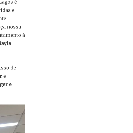
Lagos é
idas e
nte
rça nossa
ntamento à
ayla
isso de
r e
ger e