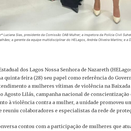
ª Luciana Sias, presidente da Comissão OAB Mulher; a inspetora da Polícia Civil Suhel
hães; a gerente da equipe multidisciplinar do HELagos, Andréa Oliveira Martins; e a D
Estadual dos Lagos Nossa Senhora de Nazareth (HELago
a quinta-feira (28) seu papel como referência do Gover
tendimento a mulheres vítimas de violência na Baixada 
o Agosto Lilás, campanha nacional de conscientização 
to à violência contra a mulher, a unidade promoveu u
e reuniu colaboradores e especialistas da rede de prote
onversa contou com a participação de mulheres que at