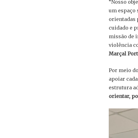
“Nosso obje
um espaço s
orientadas 
cuidado e p
missão de i
violência c
Marçal Port
Por meio d
apoiar cada
estrutura a
orientar, p