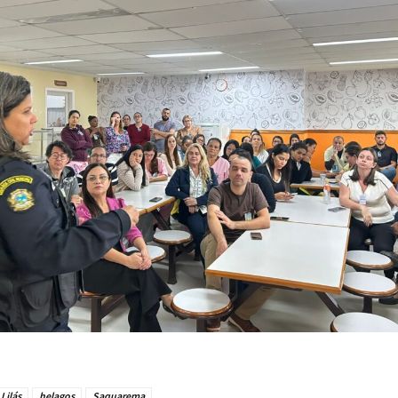
Lilás
helagos
Saquarema