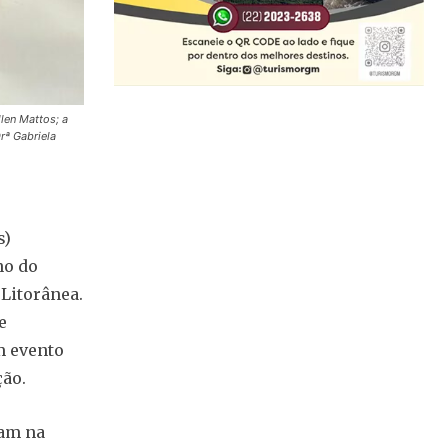
len Mattos; a
rª Gabriela
s)
no do
Litorânea.
e
m evento
ção.
uam na