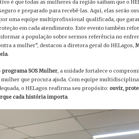
tivo é que todas as mulheres da região saibam que o HE
eguro e preparado para recebê-las. Aqui, elas serão ouv
por uma equipe multiprofissional qualificada, que gara
roteção em cada atendimento. Este evento também refo
nformar a população sobre sermos referência no enfre
ontra a mulher”, destacou a diretora geral do HELagos,
M
ela
.
o
programa SOS Mulher
, a unidade fortalece o comprom
 mulher que procura ajuda. Com equipe multidisciplina
dequada, o HELagos reafirma seu propósito:
ouvir, prote
orque cada história importa
.