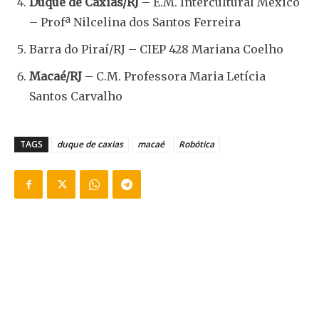
Duque de Caxias/RJ
– E.M. Intercultural México
– Profª Nilcelina dos Santos Ferreira
Barra do Piraí/RJ – CIEP 428 Mariana Coelho
Macaé/RJ
– C.M. Professora Maria Letícia
Santos Carvalho
TAGS
duque de caxias
macaé
Robótica