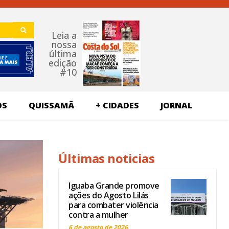
Leia a
nossa
última
edição
#10
OS
QUISSAMÃ
+ CIDADES
JORNAL
Últimas noticias
Iguaba Grande promove
ações do Agosto Lilás
para combater violência
contra a mulher
6 de agosto de 2026