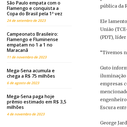
São Paulo empata com o
pública da 
Flamengo e conquista a
Copa do Brasil pela 1ª vez
24 de setembro de 2023
Ele lamento
União (TCE-
Campeonato Brasileiro:
(PDT), líde
Flamengo e Fluminense
empatam no 1 a 1 no
Maracanã
“Tivemos no
11 de novembro de 2023
Guto inform
Mega-Sena acumula e
chega a R$ 75 milhões
iluminação 
6 de agosto de 2023
empresas co
mencionado 
Mega-Sena paga hoje
engenheiros
prêmio estimado em R$ 3,5
milhões
Escura entr
4 de novembro de 2023
George Jard