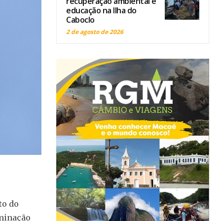
recuperação ambiental e
educação na Ilha do
Caboclo
2 de agosto de 2026
to do
uminação