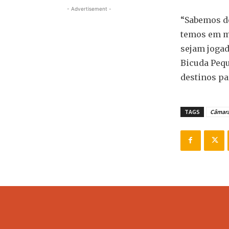
- Advertisement -
“Sabemos do
temos em mã
sejam jogad
Bicuda Pequ
destinos pa
TAGS
Câmara