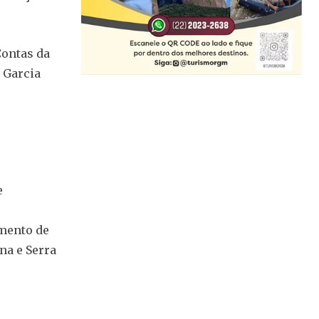
Contas da
o Garcia
e
mento de
na e Serra