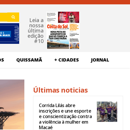
Leia a
nossa
última
edição
#10
OS
QUISSAMÃ
+ CIDADES
JORNAL
Últimas noticias
Corrida Lilás abre
inscrições e une esporte
e conscientização contra
a violência à mulher em
Macaé