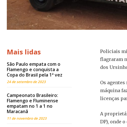
Mais lidas
Policiais m
flagraram n
São Paulo empata com o
dos Ursinho
Flamengo e conquista a
Copa do Brasil pela 1ª vez
24 de setembro de 2023
Os agentes
máquina faz
Campeonato Brasileiro:
licenças par
Flamengo e Fluminense
empatam no 1 a 1 no
Maracanã
A proprietár
11 de novembro de 2023
DP), onde o 