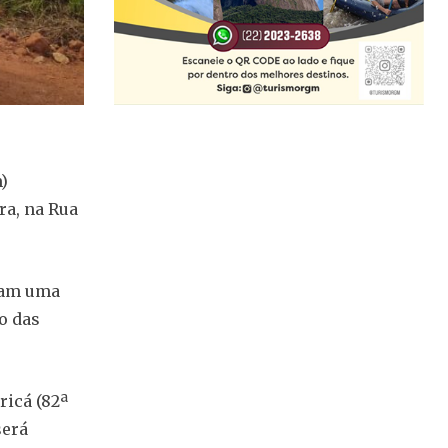
)
ra, na Rua
ram uma
o das
ricá (82ª
será