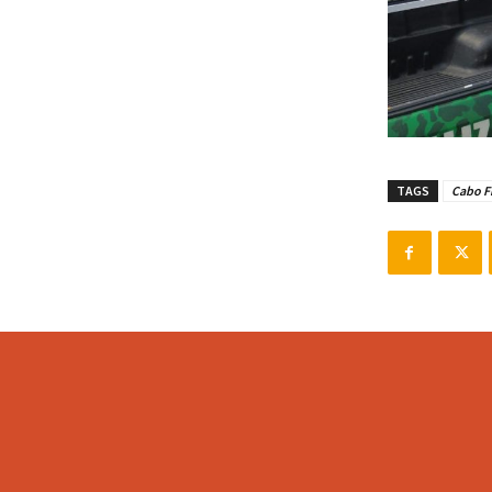
TAGS
Cabo F