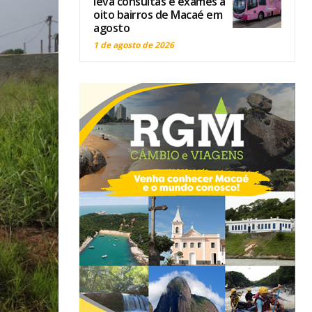
leva consultas e exames a
oito bairros de Macaé em
agosto
1 de agosto de 2026