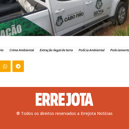
rio
Crime Ambiental
Extração ilegal de terra
Polícia Ambiental
Policiament
® Todos os direitos reservados a ErreJota Notícias