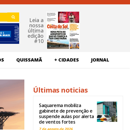
Leia a
nossa
última
edição
#10
OS
QUISSAMÃ
+ CIDADES
JORNAL
Últimas noticias
Saquarema mobiliza
gabinete de prevenção e
suspende aulas por alerta
de ventos fortes
7 de agosto de 2026