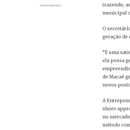
trazendo, a
- Advertisement -
municipal 
O secretári
geração de 
“É uma sati
ela possa g
empreendime
de Macaé gr
novos posto
A Entrepose
shore appro
no mercado 
método com 