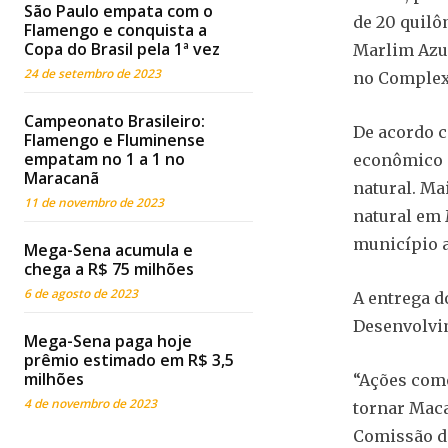
São Paulo empata com o
de 20 quilô
Flamengo e conquista a
Copa do Brasil pela 1ª vez
Marlim Azul
24 de setembro de 2023
no Complexo
Campeonato Brasileiro:
De acordo c
Flamengo e Fluminense
empatam no 1 a 1 no
econômico 
Maracanã
natural. Ma
11 de novembro de 2023
natural em 
município 
Mega-Sena acumula e
chega a R$ 75 milhões
6 de agosto de 2023
A entrega d
Desenvolvi
Mega-Sena paga hoje
prêmio estimado em R$ 3,5
milhões
“Ações como
4 de novembro de 2023
tornar Maca
Comissão de