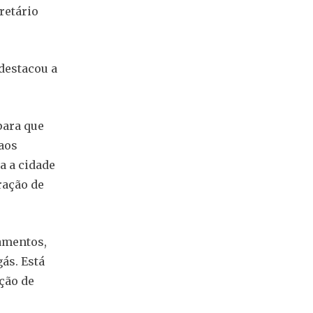
retário
 destacou a
para que
aos
a a cidade
ração de
zamentos,
ás. Está
ção de