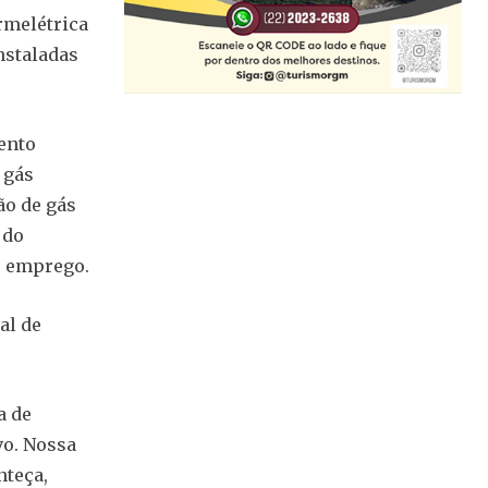
rmelétrica
nstaladas
ento
 gás
ão de gás
 do
e emprego.
al de
a de
vo. Nossa
nteça,