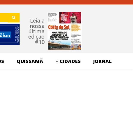
Leia a
nossa
última
edição
#10
OS
QUISSAMÃ
+ CIDADES
JORNAL