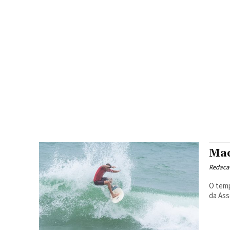
Mac
Redacao
O temp
da Ass